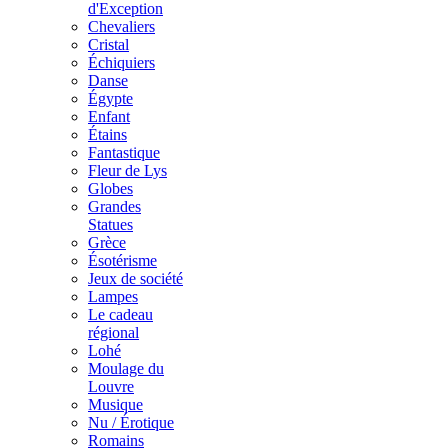
d'Exception
Chevaliers
Cristal
Échiquiers
Danse
Égypte
Enfant
Étains
Fantastique
Fleur de Lys
Globes
Grandes
Statues
Grèce
Ésotérisme
Jeux de société
Lampes
Le cadeau
régional
Lohé
Moulage du
Louvre
Musique
Nu / Érotique
Romains