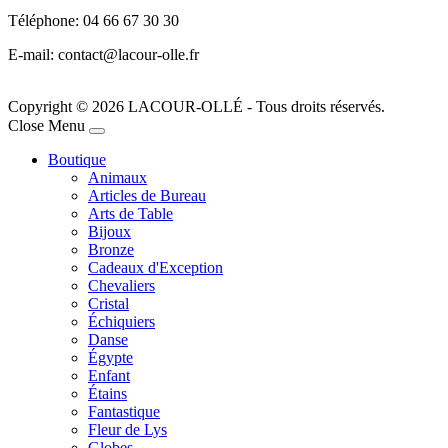
Téléphone: 04 66 67 30 30
E-mail: contact@lacour-olle.fr
Copyright © 2026 LACOUR-OLLÉ - Tous droits réservés.
Joomla! 3 Templates
Close Menu
Boutique
Animaux
Articles de Bureau
Arts de Table
Bijoux
Bronze
Cadeaux d'Exception
Chevaliers
Cristal
Échiquiers
Danse
Égypte
Enfant
Étains
Fantastique
Fleur de Lys
Globes