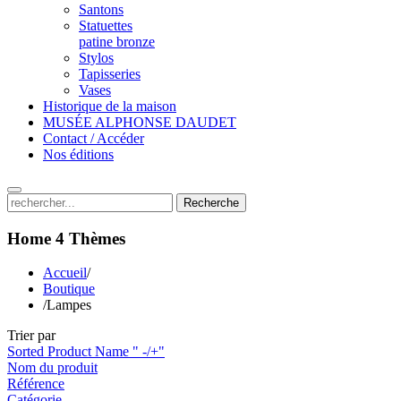
Santons
Statuettes
patine bronze
Stylos
Tapisseries
Vases
Historique de la maison
MUSÉE ALPHONSE DAUDET
Contact / Accéder
Nos éditions
Recherche
Home 4
Thèmes
Accueil
/
Boutique
/
Lampes
Trier par
Sorted Product Name " -/+"
Nom du produit
Référence
Catégorie