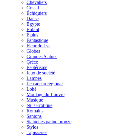
Chevaliers
Cristal
Échiquiers
Danse
Égypte
Enfant
Étains
Fantastique
Fleur de Lys
Globes
Grandes Statues
Grèce
Ésotérisme
Jeux de société
Lampes
Le cadeau régional
Lohé
Moulage du Louvre
Musique
Nu / Érotique
Romains
Santons
Statuettes patine bronze
Stylos
Tapisseries