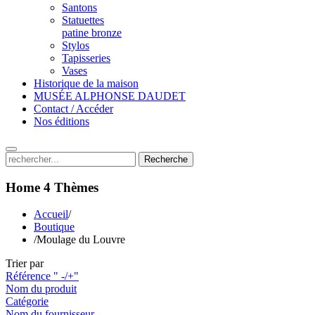
Santons
Statuettes
patine bronze
Stylos
Tapisseries
Vases
Historique de la maison
MUSÉE ALPHONSE DAUDET
Contact / Accéder
Nos éditions
Recherche
Home 4
Thèmes
Accueil
/
Boutique
/
Moulage du Louvre
Trier par
Référence " -/+"
Nom du produit
Catégorie
Nom du fournisseur