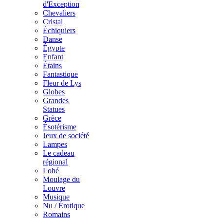
d'Exception
Chevaliers
Cristal
Échiquiers
Danse
Égypte
Enfant
Étains
Fantastique
Fleur de Lys
Globes
Grandes
Statues
Grèce
Ésotérisme
Jeux de société
Lampes
Le cadeau
régional
Lohé
Moulage du
Louvre
Musique
Nu / Érotique
Romains