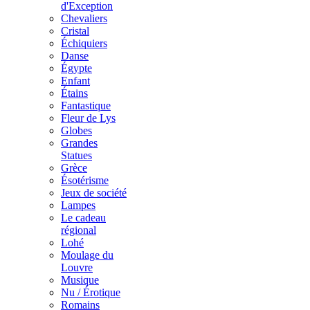
d'Exception
Chevaliers
Cristal
Échiquiers
Danse
Égypte
Enfant
Étains
Fantastique
Fleur de Lys
Globes
Grandes
Statues
Grèce
Ésotérisme
Jeux de société
Lampes
Le cadeau
régional
Lohé
Moulage du
Louvre
Musique
Nu / Érotique
Romains