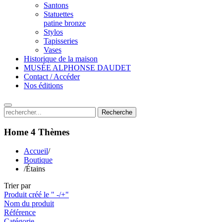
Santons
Statuettes
patine bronze
Stylos
Tapisseries
Vases
Historique de la maison
MUSÉE ALPHONSE DAUDET
Contact / Accéder
Nos éditions
Recherche
Home 4
Thèmes
Accueil
/
Boutique
/
Étains
Trier par
Produit créé le " -/+"
Nom du produit
Référence
Catégorie