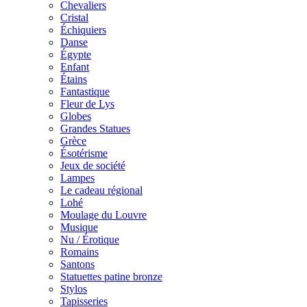
Chevaliers
Cristal
Échiquiers
Danse
Égypte
Enfant
Étains
Fantastique
Fleur de Lys
Globes
Grandes Statues
Grèce
Ésotérisme
Jeux de société
Lampes
Le cadeau régional
Lohé
Moulage du Louvre
Musique
Nu / Érotique
Romains
Santons
Statuettes patine bronze
Stylos
Tapisseries