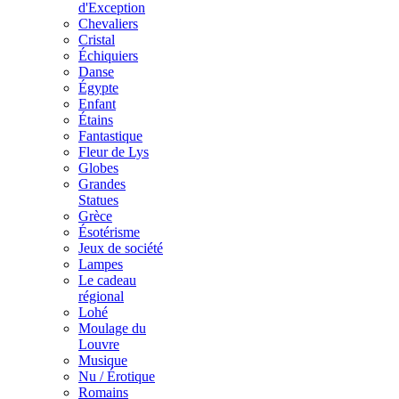
d'Exception
Chevaliers
Cristal
Échiquiers
Danse
Égypte
Enfant
Étains
Fantastique
Fleur de Lys
Globes
Grandes
Statues
Grèce
Ésotérisme
Jeux de société
Lampes
Le cadeau
régional
Lohé
Moulage du
Louvre
Musique
Nu / Érotique
Romains