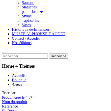
Santons
Statuettes
patine bronze
Stylos
Tapisseries
Vases
Historique de la maison
MUSÉE ALPHONSE DAUDET
Contact / Accéder
Nos éditions
Recherche
Home 4
Thèmes
Accueil
/
Boutique
/
Grèce
Trier par
Produit créé le " -/+"
Nom du produit
Référence
Catégorie