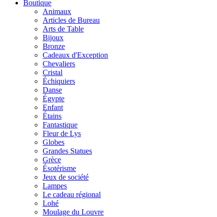
Boutique
Animaux
Articles de Bureau
Arts de Table
Bijoux
Bronze
Cadeaux d'Exception
Chevaliers
Cristal
Échiquiers
Danse
Égypte
Enfant
Étains
Fantastique
Fleur de Lys
Globes
Grandes Statues
Grèce
Ésotérisme
Jeux de société
Lampes
Le cadeau régional
Lohé
Moulage du Louvre