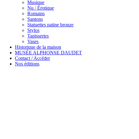
Musique
Nu / Érotique
Romains
Santons
Statuettes patine bronze
Stylos
Tapisseries
Vases
Historique de la maison
MUSÉE ALPHONSE DAUDET
Contact / Accéder
Nos éditions