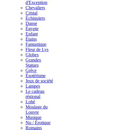
d'Exception
Chevaliers
Cristal
Échiquiers
Danse
Égypte
Enfant
Étains
Fantastique
Fleur de Lys
Globes
Grandes
Statues
Grèce
Ésotérisme
Jeux de société
Lampes
Le cadeau
régional
Lohé
Moulage du
Louvre
Musique
Nu / Érotique
Romains