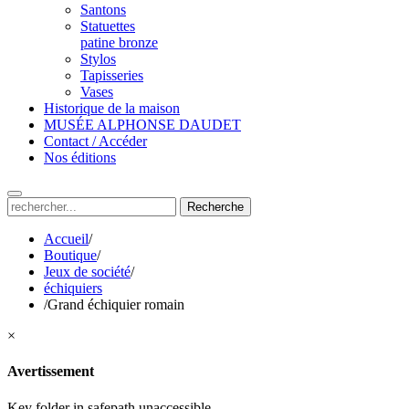
Santons
Statuettes
patine bronze
Stylos
Tapisseries
Vases
Historique de la maison
MUSÉE ALPHONSE DAUDET
Contact / Accéder
Nos éditions
Recherche
Accueil
/
Boutique
/
Jeux de société
/
échiquiers
/
Grand échiquier romain
×
Avertissement
Key folder in safepath unaccessible