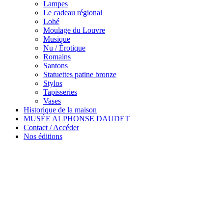
Lampes
Le cadeau régional
Lohé
Moulage du Louvre
Musique
Nu / Érotique
Romains
Santons
Statuettes patine bronze
Stylos
Tapisseries
Vases
Historique de la maison
MUSÉE ALPHONSE DAUDET
Contact / Accéder
Nos éditions