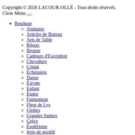
Copyright © 2026 LACOUR-OLLÉ - Tous droits réservés.
Joomla! 3 Templates
Close Menu
Boutique
Animaux
Articles de Bureau
Arts de Table
Bijoux
Bronze
Cadeaux d'Exception
Chevaliers
Cristal
Échiquiers
Danse
Égypte
Enfant
Étains
Fantastique
Fleur de Lys
Globes
Grandes Statues
Grèce
Ésotérisme
Jeux de société