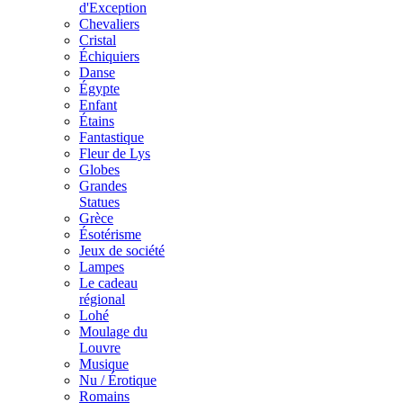
d'Exception
Chevaliers
Cristal
Échiquiers
Danse
Égypte
Enfant
Étains
Fantastique
Fleur de Lys
Globes
Grandes
Statues
Grèce
Ésotérisme
Jeux de société
Lampes
Le cadeau
régional
Lohé
Moulage du
Louvre
Musique
Nu / Érotique
Romains