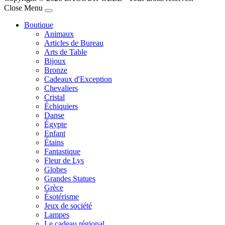
Joomla! 3 Templates
Close Menu
Boutique
Animaux
Articles de Bureau
Arts de Table
Bijoux
Bronze
Cadeaux d'Exception
Chevaliers
Cristal
Échiquiers
Danse
Égypte
Enfant
Étains
Fantastique
Fleur de Lys
Globes
Grandes Statues
Grèce
Ésotérisme
Jeux de société
Lampes
Le cadeau régional