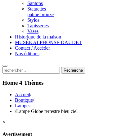
Santons
Statuettes
patine bronze
Stylos
Tapisseries
Vases
Historique de la maison
MUSÉE ALPHONSE DAUDET
Contact / Accéder
Nos éditions
Recherche
Home 4
Thèmes
Accueil
/
Boutique
/
Lampes
/
Lampe Globe terrestre bleu ciel
×
Avertissement