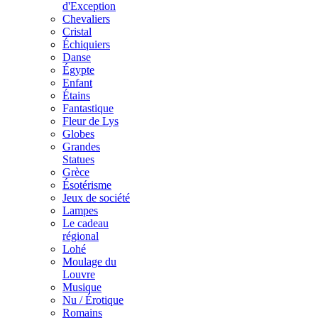
d'Exception
Chevaliers
Cristal
Échiquiers
Danse
Égypte
Enfant
Étains
Fantastique
Fleur de Lys
Globes
Grandes
Statues
Grèce
Ésotérisme
Jeux de société
Lampes
Le cadeau
régional
Lohé
Moulage du
Louvre
Musique
Nu / Érotique
Romains