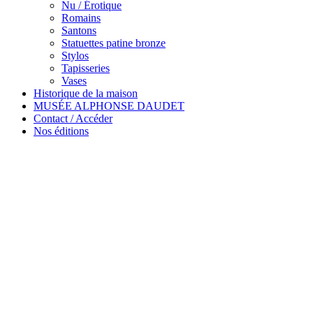
Nu / Érotique
Romains
Santons
Statuettes patine bronze
Stylos
Tapisseries
Vases
Historique de la maison
MUSÉE ALPHONSE DAUDET
Contact / Accéder
Nos éditions