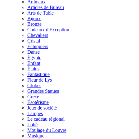
Animaux
Articles de Bureau
Arts de Table
Bijoux
Bronze
Cadeaux d'Exception
Chevaliers
Cristal
Échiquiers
Danse
Égypte
Enfant
Étains
Fantastique
Fleur de Lys
Globes
Grandes Statues
Grèce
Ésotérisme
Jeux de société
Lampes
Le cadeau régional
Lohé
Moulage du Louvre
Musique