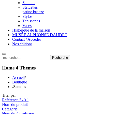
Santons
Statuettes
patine bronze
Stylos
Tapisseries
Vases
Historique de la maison
MUSÉE ALPHONSE DAUDET
Contact / Accéder
Nos éditions
Recherche
Home 4
Thèmes
Accueil
/
Boutique
/
Santons
Trier par
Référence " -/+"
Nom du produit
Catégorie
Nom du fournisseur