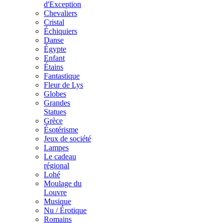
d'Exception
Chevaliers
Cristal
Échiquiers
Danse
Égypte
Enfant
Étains
Fantastique
Fleur de Lys
Globes
Grandes
Statues
Grèce
Ésotérisme
Jeux de société
Lampes
Le cadeau
régional
Lohé
Moulage du
Louvre
Musique
Nu / Érotique
Romains