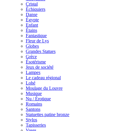
Cristal
Échiquiers
Danse
Égypte
Enfant
Étains
Fantastique
Fleur de Lys
Globes
Grandes Statues
Grèce
Ésotérisme
Jeux de société
Lampes
Le cadeau régional
Lohé
Moulage du Louvre
Musique
Nu / Érotique
Romains
Santons
Statuettes patine bronze
Stylos
Tapisseries
Vases