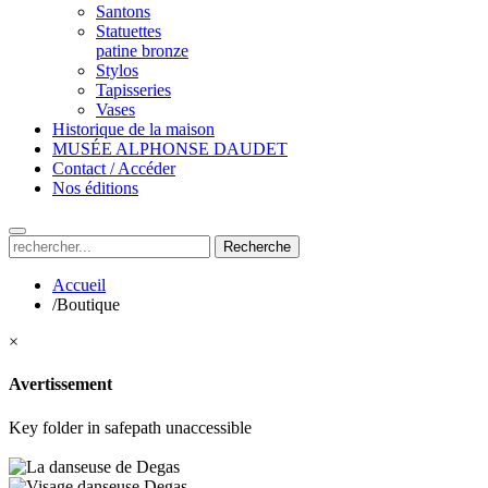
Santons
Statuettes
patine bronze
Stylos
Tapisseries
Vases
Historique de la maison
MUSÉE ALPHONSE DAUDET
Contact / Accéder
Nos éditions
Recherche
Accueil
/
Boutique
×
Avertissement
Key folder in safepath unaccessible