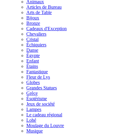
Animaux
Articles de Bureau
Arts de Table
Bijoux
Bronze
Cadeaux d'Exception
Chevaliers
Cristal
Échiquiers
Danse
Égypte
Enfant
Étains
Fantastique
Fleur de Lys
Globes
Grandes Statues
Grèce
Ésotérisme
Jeux de société
Lampes
Le cadeau régional
Lohé
Moulage du Louvre
Musique